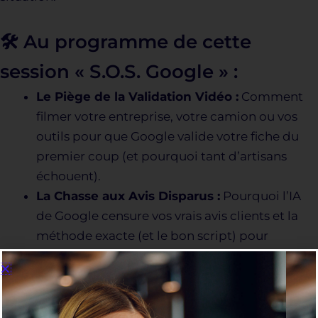
🛠️ Au programme de cette
session « S.O.S. Google » :
Le Piège de la Validation Vidéo :
Comment
filmer votre entreprise, votre camion ou vos
outils pour que Google valide votre fiche du
premier coup (et pourquoi tant d’artisans
échouent).
La Chasse aux Avis Disparus :
Pourquoi l’IA
de Google censure vos vrais avis clients et la
méthode exacte (et le bon script) pour
envoyer des liens qui fonctionnent à coup sûr.
Guerre Locale :
Comment réagir face à un
concurrent qui triche, qui utilise de faux mots-
clés dans son titre ou qui vous laisse des avis