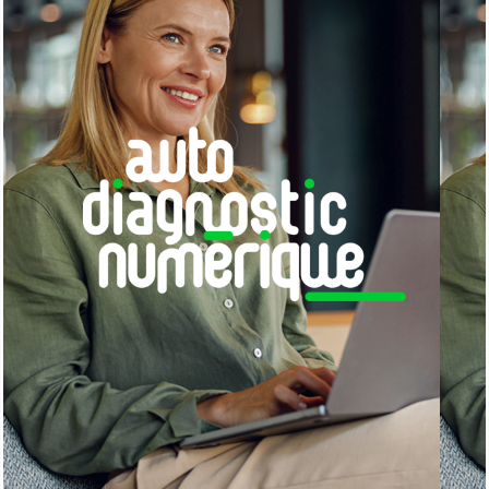
malveillants.
Anticipation 2026 :
Les nouvelles sections à
remplir d’urgence pour repasser devant tout
le monde sur Google Maps.
Ne laissez pas un bug Google couler votre bouche-à-
oreille numérique. À la fin de ce webinaire, vous
saurez exactement comment réparer votre fiche.
Pour les cas les plus complexes ou les fiches
lourdement suspendues, vous pourrez bloquer un
rendez-vous individuel d’urgence dans le cadre du
programme
L’Artisan Connecté
pour qu’un
conseiller de la CMA PACA prenne directement le
relais auprès du support Google.
📅
Gratuit sur inscription
–
Attention, session