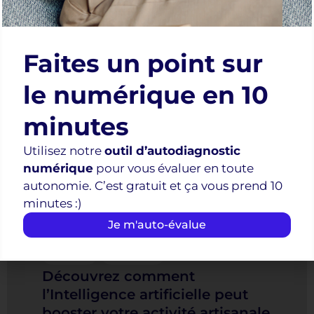
interactive à forte affluence ! Réservé aux artisans
PACA.
Faites un point sur
Cliquez ici pour vous inscrire
le numérique en 10
Prochains événements
minutes
Inscrivez-vous à l’avance !
Utilisez notre
outil d’autodiagnostic
numérique
pour vous évaluer en toute
31
autonomie. C’est gratuit et ça vous prend 10
minutes :)
AOûT
Je m'auto-évalue
IA pause
Webinaire
Découvrez comment
l’Intelligence artificielle peut
booster votre activité artisanale