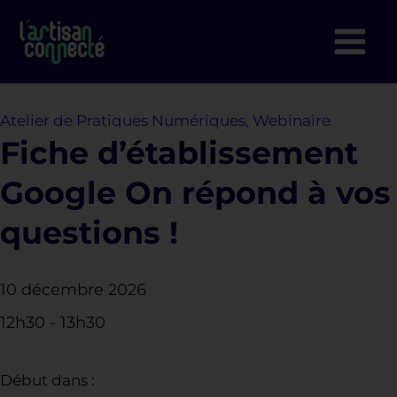
Aller
au
contenu
Atelier de Pratiques Numériques
,
Webinaire
Fiche d’établissement
Google On répond à vos
questions !
10 décembre 2026
12h30
-
13h30
Début dans :