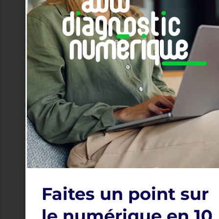
Présentez-vous ainsi que votre travail en
quelques lignes
Ce champ peut être vu par :
Tous
Modifier
Conditions d'utilisation
(obligatoire)
J’accepte la charte de la
communauté et la politique de
confidentialité prévues par la CMAR
PACA
Ce champ peut être vu par :
Seulement moi
Faites un point sur
le numérique en 10