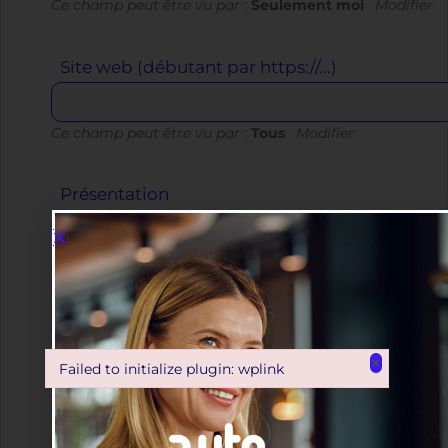
Ce champ peut être vu par :
Seulement moi
Modifier
Site web (débutant par https://...)
Ce champ peut être vu par :
Tous
Modifier
Présentation
Visuel
Code
×
Failed to initialize plugin: wplink
Failed to initialize plugin: wplink