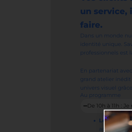
un service, 
faire.
Dans un monde numé
identité unique. Sav
professionnels est la
En partenariat avec
grand atelier inédit
univers visuel grâce
Au programme
De 10h à 11h : Je
Le Client Id
adressez po