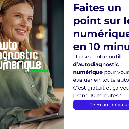
Faites un
ytelling :
Les bases pour structurer une histoire 
ours, de votre atelier et de vos valeurs.
point sur l
 Gemini :
Comment utiliser l’IA comme un copywri
 l’histoire de votre entreprise pour votre site web 
numériqu
en 10 min
magine et j'utilise mon identité visuelle avec l'aide 
Utilisez notre
outil
d’autodiagnostic
Cliquez ici pour vous inscrire
numérique
pour vou
évaluer en toute aut
C’est gratuit et ça vo
prend 10 minutes :)
Je m'auto-évalu
Prochains événements
Inscrivez-vous à l’avance !