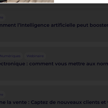
re
nt l’Intelligence artificielle peut booster 
s Numériques
Webinaire
ectronique : comment vous mettre aux norm
re
nne la vente : Captez de nouveaux clients e