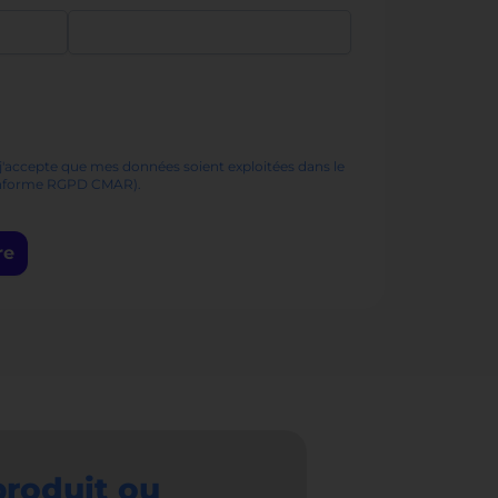
j'accepte que mes données soient exploitées dans le
onforme RGPD CMAR).
re
produit ou