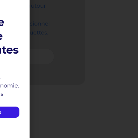
captivante autour
e
ter professionnel
ou vos plaquettes.
e
utes
de l'I
s
onomie.
us
e