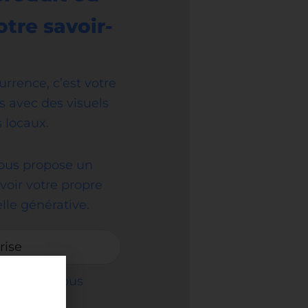
otre savoir-
rence, c’est votre
rs avec des visuels
s locaux.
ous propose un
evoir votre propre
lle générative.
rise
qui vous vous