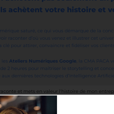
ils achètent votre histoire et v
rique saturé, ce qui vous démarque de la concur
oir raconter d’où vous venez et illustrer cet unive
 clé pour attirer, convaincre et fidéliser vos client
 les
Ateliers Numériques Google
, la CMA PACA v
 de 2 heures pour maîtriser le storytelling et conc
 aux dernières technologies d’Intelligence Artificie
 raconte et mets en valeur l'histoire de mon entrep
éal (Persona) :
Comment identifier précisément à 
ur adapter vos messages.