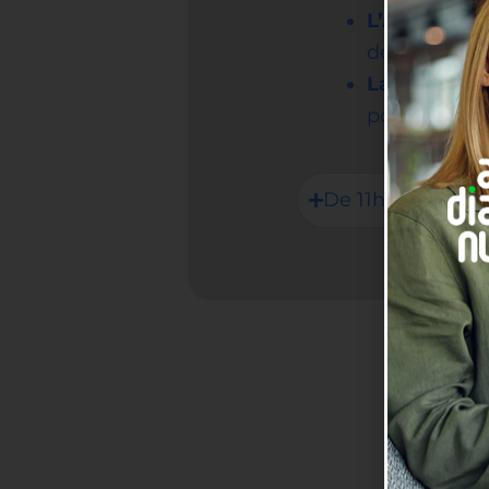
L’Art du Stor
de votre parc
La Plume de
pour rédiger
De 11h à 12h : J'i