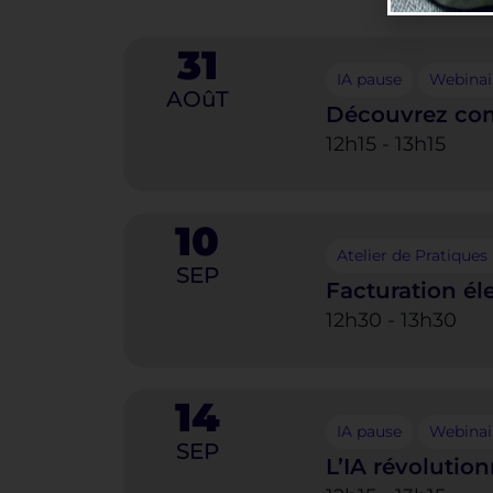
31
IA pause
Webinai
AOûT
Découvrez comme
12h15
-
13h15
10
Atelier de Pratique
SEP
Facturation él
12h30
-
13h30
14
IA pause
Webinai
SEP
L’IA révolutio