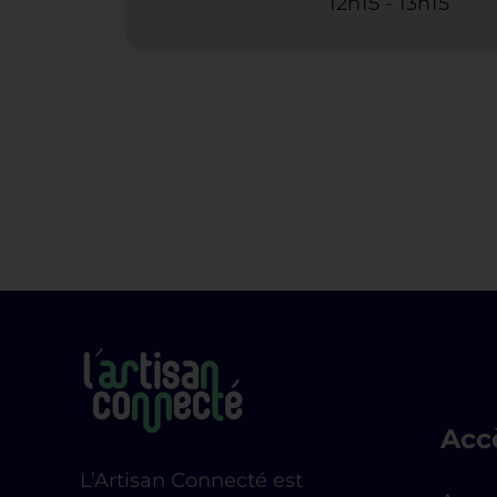
12h15
-
13h15
Acc
L’Artisan Connecté est