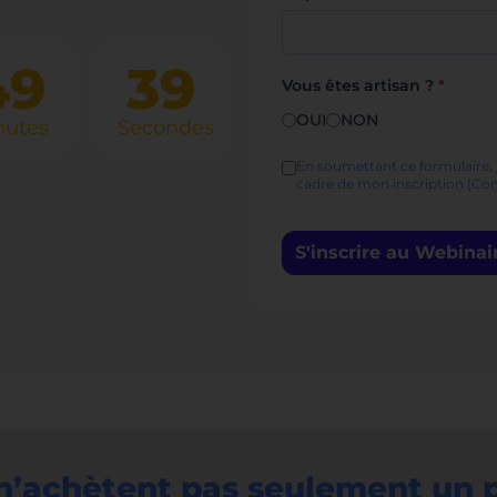
49
38
Vous êtes artisan ?
*
OUI
NON
nutes
Secondes
En soumettant ce formulaire, 
cadre de mon inscription (C
S'inscrire au Webinai
 n’achètent pas seulement un 