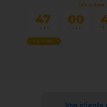
Début dans :
47
00
Jours
Heures
Mi
Image de Marque
Vos clients