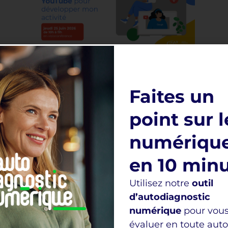
Youtube
J’apprends à utiliser YouTube
Faites un
pour communiquer sur mon
activité
point sur l
numériqu
en 10 min
Utilisez notre
outil
d’autodiagnostic
numérique
pour vou
évaluer en toute aut