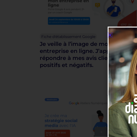
Fiche d'établissement Google
Je veille à l’image de mon
entreprise en ligne. J’apprends à
répondre à mes avis clients
positifs et négatifs.