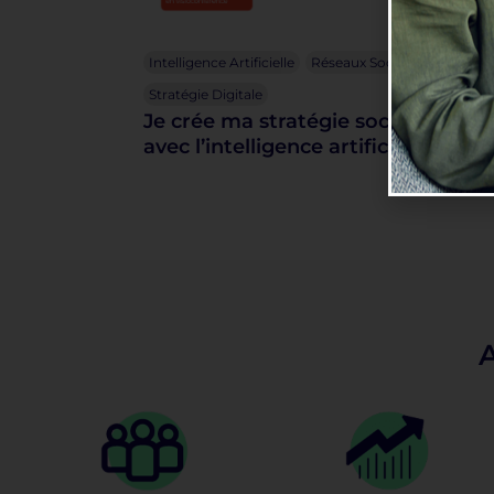
Intelligence Artificielle
Réseaux Sociaux
Stratégie Digitale
Je crée ma stratégie social media
avec l’intelligence artificielle