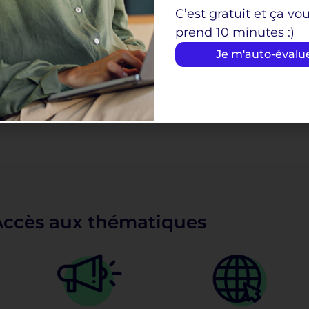
C’est gratuit et ça vo
prend 10 minutes :)
Je m'auto-évalu
Google
Google analytics
Je récolte les données de mon
site web grâce aux outils Google