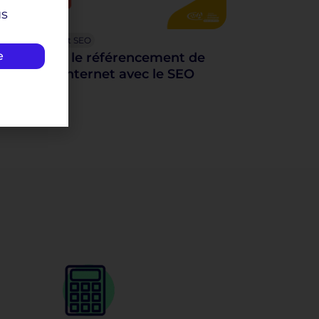
us
e
Référencement SEO
J’optimise le référencement de
mon site internet avec le SEO