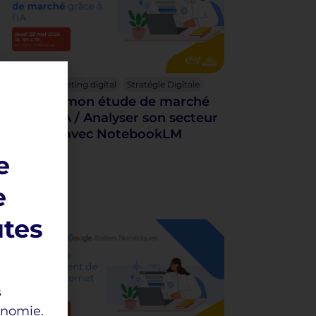
Google
Marketing digital
Stratégie Digitale
Je réalise mon étude de marché
grâce à l’IA / Analyser son secteur
d’activité avec NotebookLM
e
e
utes
s
onomie.