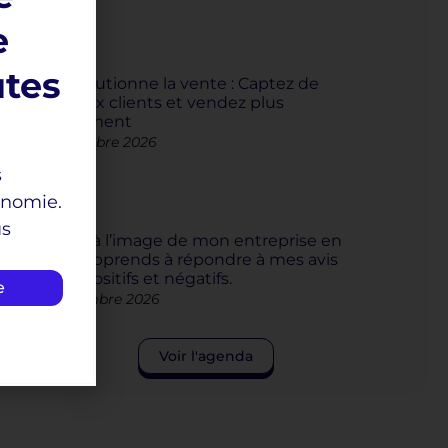
e
utes
L’IA révolutionne la vente : Captez de
nouveaux clients et vendez plus
efficacement
14 septembre 2026
s
onomie.
us
Je veille à l’image de mon entreprise en
ligne. J’apprends à répondre à mes avis
clients positifs et négatifs.
e
24 septembre 2026
Voir l'agenda