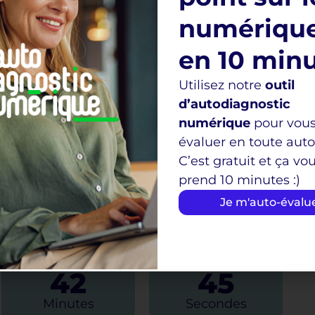
 en quelques secondes,.
numériqu
ges) pour vos réseaux sociaux sans y passer
en 10 min
vité estimée)
Utilisez notre
outil
d’autodiagnostic
tiques.
numérique
pour vou
évaluer en toute aut
r recevoir le replay et nos fiches outils.
C’est gratuit et ça vo
prend 10 minutes :)
Je m'auto-évalu
dans :
42
44
Minutes
Secondes