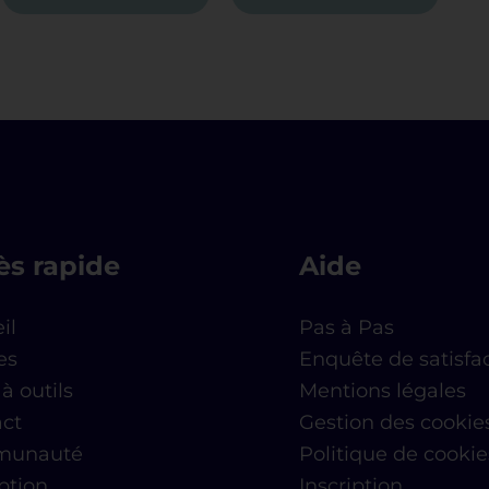
ès rapide
Aide
il
Pas à Pas
es
Enquête de satisfa
à outils
Mentions légales
ct
Gestion des cookie
unauté
Politique de cookie
iption
Inscription