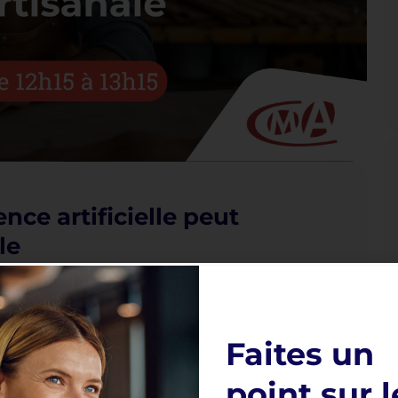
ce artificielle peut
le
e aux géants de la tech. C’est aujourd’hui
tidien d’artisan.
ervice de votre activité ». En 1 heure
Faites un
us montrerons concrètement comment :
point sur l