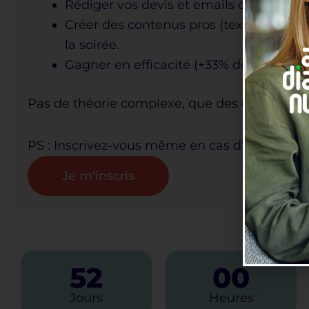
Rédiger vos devis et emails complexes
Créer des contenus pros (textes et ima
la soirée.
Gagner en efficacité (+33% de producti
Pas de théorie complexe, que des démos pra
PS : Inscrivez-vous même en cas d’absence pou
Je m'inscris
Début 
52
00
Jours
Heures