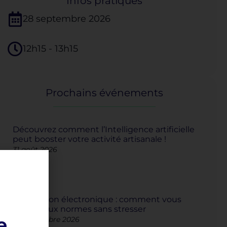
Infos pratiques
28 septembre 2026
12h15
-
13h15
Prochains événements
Découvrez comment l’Intelligence artificielle
peut booster votre activité artisanale !
31 août 2026
Facturation électronique : comment vous
mettre aux normes sans stresser
e
10 septembre 2026