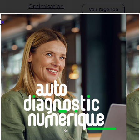
Optimisation
Voir l'agenda
: Comment
adapter vos
pages web
et supports
pour être
recommandé
par les IA.
Leviers de
croissance
:
Prospection,
qualification
de leads et
relances
automatiques.
Outils de