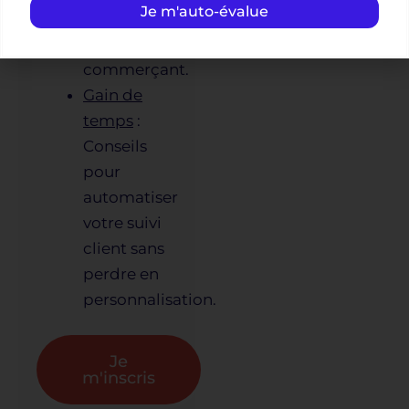
Je m'auto-évalue
quotidien
d’artisan ou
commerçant.
Gain de
temps
:
Conseils
pour
automatiser
votre suivi
client sans
perdre en
personnalisation.
Je
m'inscris