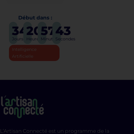
Début dans :
34
20
57
43
Jours
Heures
Minutes
Secondes
Intelligence
Artificielle
L’Artisan Connecté est un programme de la