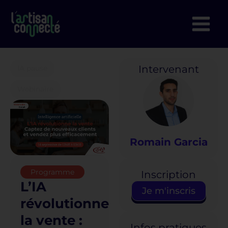
Aller
au
contenu
Intervenant
IA pause
Webinaire
Romain Garcia
Programme
Inscription
L’IA
Je m'inscris
révolutionne
la vente :
Infos pratiques