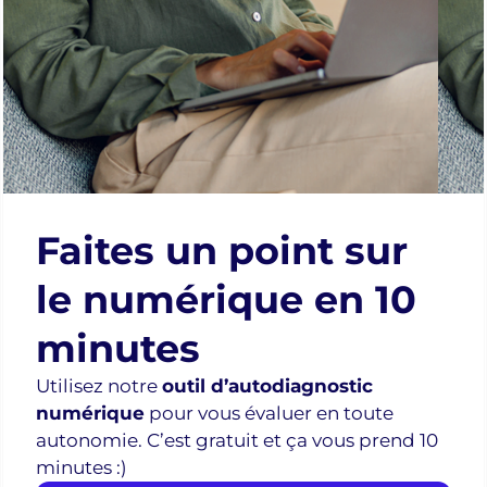
vente
:
Créer des
messages,
emails et
argumentaires
percutants
en
quelques
Faites un point sur
secondes.
le numérique en 10
Démonstrations
& Cas
minutes
concrets
:
Utilisez notre
outil d’autodiagnostic
Exemples
numérique
pour vous évaluer en toute
pratiques
autonomie. C’est gratuit et ça vous prend 10
adaptés à
minutes :)
votre