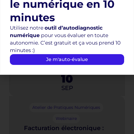
le numérique en 10
IA pause
Webinaire
minutes
Découvrez comment
Utilisez notre
outil d’autodiagnostic
l’Intelligence artificielle
numérique
pour vous évaluer en toute
peut booster votre activité
autonomie. C’est gratuit et ça vous prend 10
artisanale !
minutes :)
12h15
-
13h15
Je m'auto-évalue
10
SEP
Atelier de Pratiques Numériques
Webinaire
Facturation électronique :