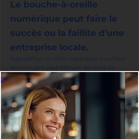
Le bouche-à-oreille
numérique peut faire le
succès ou la faillite d’une
entreprise locale.
Aujourd’hui, un client mécontent ou un faux
avis non géré peut détruire des mois de
travail. À l’inverse, une Fiche Google active et
des réponses professionnelles rassurent
immédiatement les futurs clients.
En partenariat avec les
Ateliers Numériques
Google
, la CMA PACA vous propose un grand
rendez-vous de 2 heures (découpé en deux
modules de 1h) pour prendre définitivement