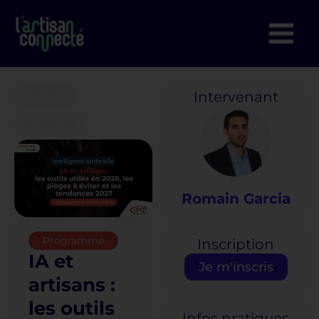
Aller
au
contenu
Intervenant
IA pause
Webinaire
Romain Garcia
Programme
Inscription
IA et
Je m'inscris
artisans :
les outils
Infos pratiques