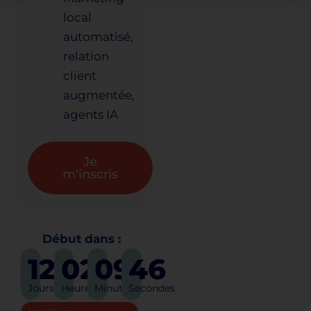
local
automatisé,
relation
client
augmentée,
agents IA
Je
m'inscris
Début dans :
128
02
09
45
Jours
Heures
Minutes
Secondes