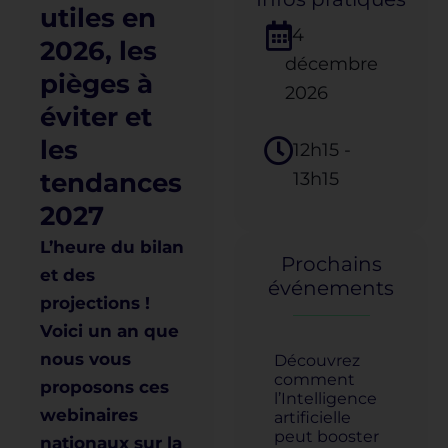
utiles en
14
2026, les
décembre
pièges à
2026
éviter et
les
12h15
-
tendances
13h15
2027
L’heure du bilan
Prochains
et des
événements
projections !
Voici un an que
nous vous
Découvrez
comment
proposons ces
l’Intelligence
webinaires
artificielle
peut booster
nationaux sur la