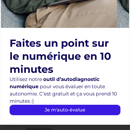
dérape, les
erreurs à
éviter :
Mauvaise
utilisation,
Faites un point sur
confiance
le numérique en 10
aveugle,
données
minutes
sensibles
Utilisez notre
outil d’autodiagnostic
exposées…
numérique
pour vous évaluer en toute
Ce qui vous
autonomie. C’est gratuit et ça vous prend 10
attend en
minutes :)
2027, les
Je m'auto-évalue
tendances à
suivre :
Marketing