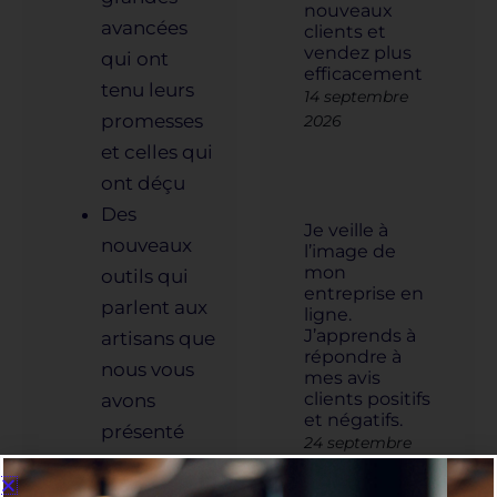
nouveaux
avancées
clients et
vendez plus
qui ont
efficacement
tenu leurs
14 septembre
promesses
2026
et celles qui
ont déçu
Des
Je veille à
nouveaux
l’image de
mon
outils qui
entreprise en
parlent aux
ligne.
J’apprends à
artisans que
répondre à
nous vous
mes avis
clients positifs
avons
et négatifs.
présenté
24 septembre
cette année
2026
: Création