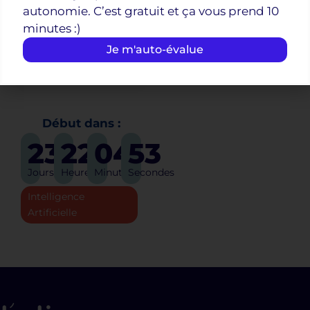
autonomie. C’est gratuit et ça vous prend 10
outils.
minutes :)
Je
Je m'auto-évalue
m'inscris
Début dans :
23
22
04
53
Jours
Heures
Minutes
Secondes
Intelligence
Artificielle