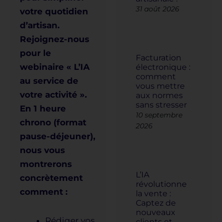
31 août 2026
votre quotidien
d’artisan.
Rejoignez-nous
pour le
Facturation
webinaire « L’IA
électronique :
comment
au service de
vous mettre
votre activité ».
aux normes
sans stresser
En 1 heure
10 septembre
chrono (format
2026
pause-déjeuner),
nous vous
montrerons
L’IA
concrètement
révolutionne
comment :
la vente :
Captez de
nouveaux
Rédiger vos
clients et