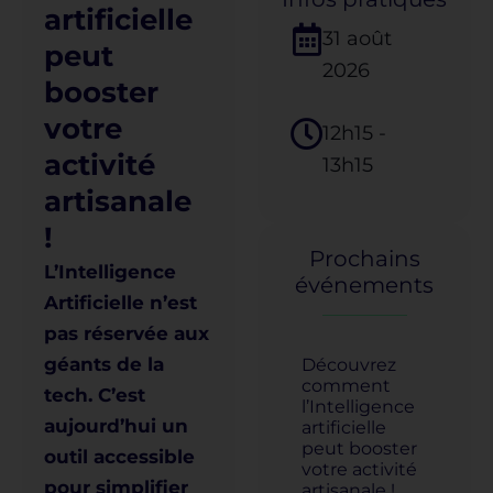
artificielle
31 août
peut
2026
booster
votre
12h15
-
activité
13h15
artisanale
!
Prochains
L’Intelligence
événements
Artificielle n’est
pas réservée aux
géants de la
Découvrez
comment
tech. C’est
l’Intelligence
aujourd’hui un
artificielle
peut booster
outil accessible
votre activité
pour simplifier
artisanale !