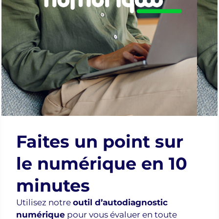
Voir l'agenda
Gagner en
efficacité
(+33% de
productivité
estimée)
Pas de théorie
complexe, que
des démos
pratiques.
Faites un point sur
le numérique en 10
PS : Inscrivez-vous
même en cas
minutes
d’absence pour
Utilisez notre
outil d’autodiagnostic
recevoir le replay
numérique
pour vous évaluer en toute
et nos fiches