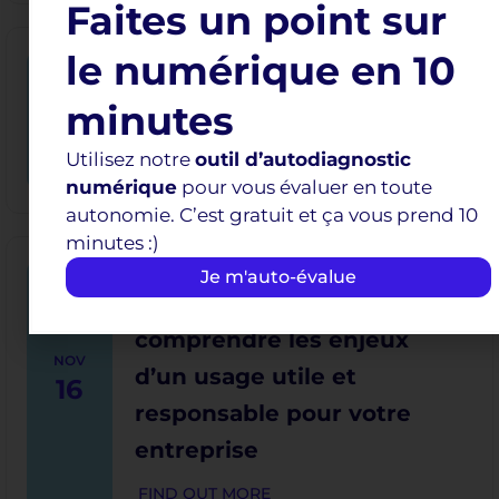
Faites un point sur
le numérique en 10
12h30 - 13h30
Canva : comment gagner
NOV
minutes
12
du temps au quotidien ?
Utilisez notre
outil d’autodiagnostic
FIND OUT MORE
numérique
pour vous évaluer en toute
autonomie. C’est gratuit et ça vous prend 10
minutes :)
12h15 - 13h15
Je m'auto-évalue
IA et éthique :
comprendre les enjeux
NOV
d’un usage utile et
16
responsable pour votre
entreprise
FIND OUT MORE