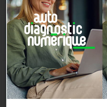
FIND OUT MORE
10h00 - 11h00
Je sécurise mon identité
OCT
22
numérique sur internet
FIND OUT MORE
12h15 - 13h15
Découvrez comment
NOV
l’Intelligence artificielle
02
peut booster votre activité
FIND OUT MORE