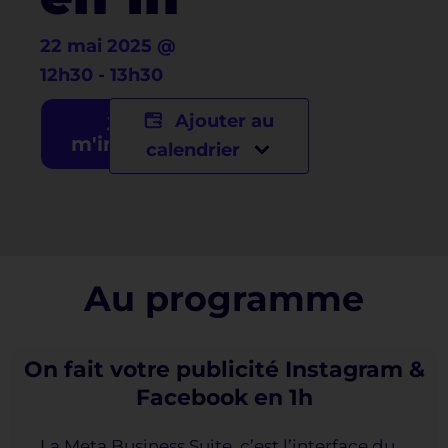
22 mai 2025
@
12h30
-
13h30
Ajouter au
Je
m'inscris
calendrier
Au programme
On fait votre publicité Instagram &
Facebook en 1h
La Meta Business Suite, c’est l’interface du