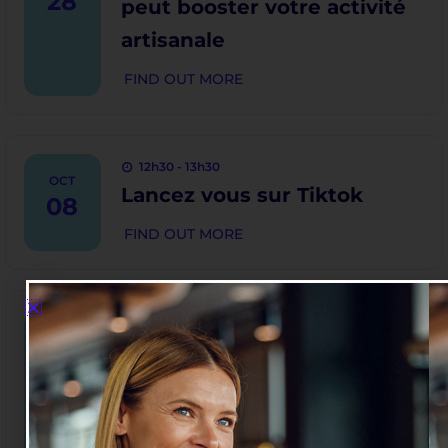
28
peut booster votre activité
artisanale
FIND OUT MORE
12h30 - 13h30
OCT
Lancez vous sur Tiktok
08
FIND OUT MORE
12h15 - 13h15
IA et automatisation :
OCT
simplifiez votre quotidien
12
professionnel