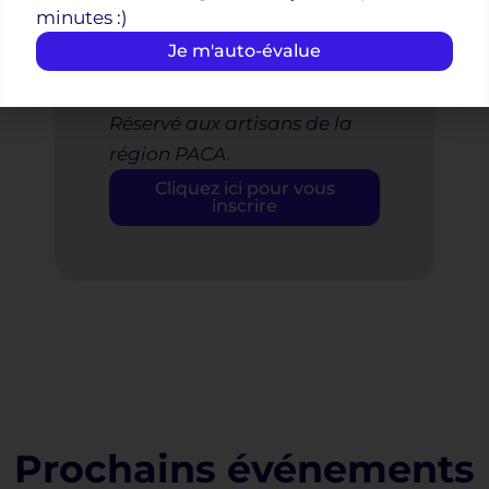
minutes :)
avec un conseiller CMA.
Je m'auto-évalue
📅
Gratuit sur inscription
–
Réservé aux artisans de la
région PACA.
Cliquez ici pour vous
inscrire
Prochains événements