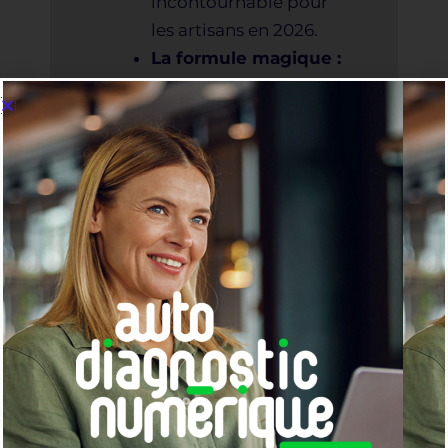
incontournable pour
les artisans en 2026.
La formule magique :
Comment filmer votre
quotidien (sans
montrer votre visage si
vous êtes timide) pour
captiver l’algorithme.
Le kit de démarrage :
Le matériel minimum
(et pas cher) à avoir et
les règles d’or pour
monter une vidéo en 10
minutes chrono.
Du virtuel au réel :
La
méthode simple pour