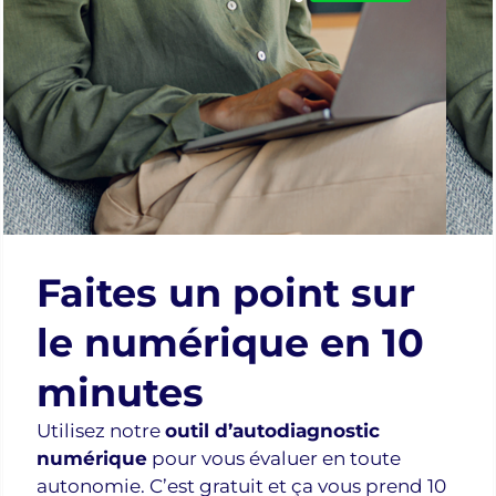
transformer des
« vues » sur internet en
vraies demandes de
devis locales.
Arrêtez de regarder les
autres réussir, lancez-vous ! À
la fin de ce webinaire, vous
aurez toutes les clés pour
publier votre premier
Faites un point sur
contenu. Vous pourrez
le numérique en 10
également bénéficier d’un
accompagnement
minutes
individuel « L’Artisan
Utilisez notre
outil d’autodiagnostic
Connecté » pour paramétrer
numérique
pour vous évaluer en toute
votre compte pro et créer
autonomie. C’est gratuit et ça vous prend 10
votre stratégie sur-mesure