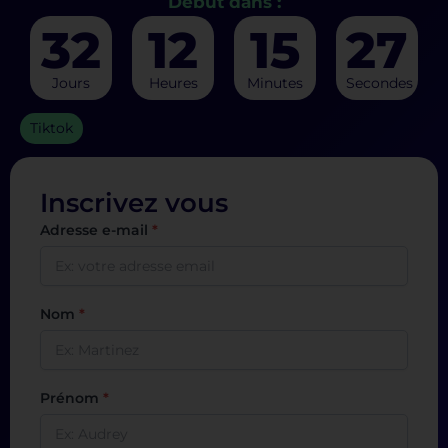
Début dans :
32
12
15
27
Jours
Heures
Minutes
Secondes
Tiktok
Inscrivez vous
Adresse e-mail
*
Nom
*
Prénom
*