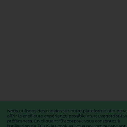
Nous utilisons des cookies sur notre plateforme afin de v
offrir la meilleure expérience possible en sauvegardant v
préférences. En cliquant "J'accepte", vous consentez à
l'utilisation de TOUS les cookies. Vous pouvez cependant 