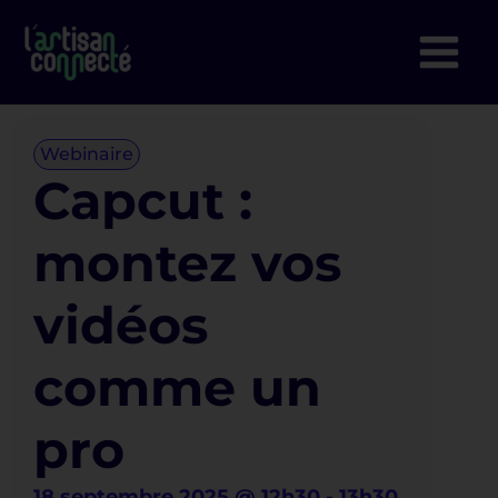
Aller
au
contenu
Webinaire
Capcut :
montez vos
vidéos
comme un
pro
18 septembre 2025
@
12h30
-
13h30