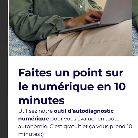
12h30 - 13h30
OCT
Lancez vous sur Tiktok
08
FIND OUT MORE
12h15 - 13h15
IA et automatisation :
OCT
Faites un point sur
simplifiez votre quotidien
12
professionnel
le numérique en 10
FIND OUT MORE
minutes
Utilisez notre
outil d’autodiagnostic
numérique
pour vous évaluer en toute
10h00 - 11h00
autonomie. C’est gratuit et ça vous prend 10
Je sécurise mon identité
OCT
minutes :)
22