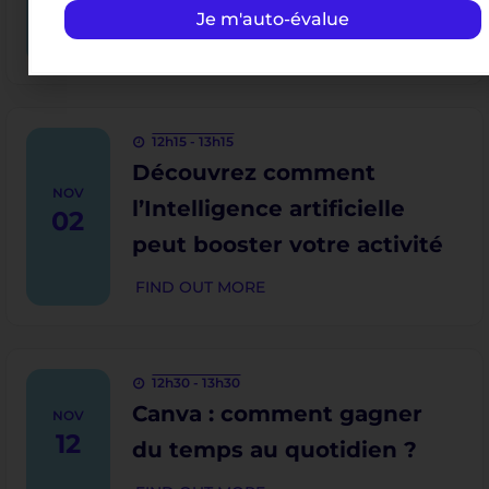
numérique sur internet
Je m'auto-évalue
FIND OUT MORE
12h15 - 13h15
Découvrez comment
NOV
l’Intelligence artificielle
02
peut booster votre activité
FIND OUT MORE
12h30 - 13h30
Canva : comment gagner
NOV
12
du temps au quotidien ?