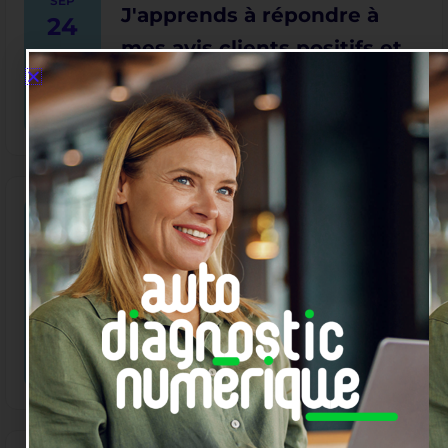
SEP
J'apprends à répondre à
24
mes avis clients positifs et
négatifs.
FIND OUT MORE
12h15 - 13h15
Découvrez comment
l’Intelligence artificielle
SEP
28
peut booster votre activité
artisanale
FIND OUT MORE