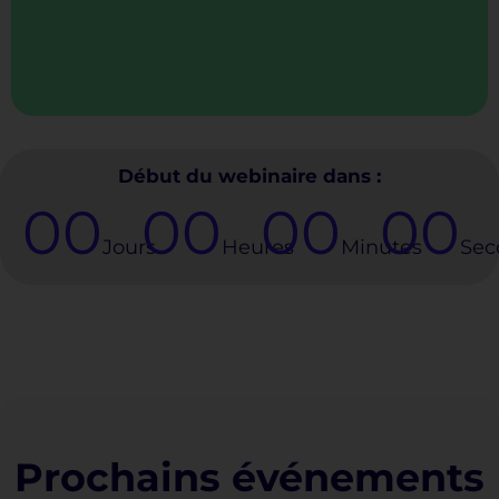
Début du webinaire dans :
00
00
00
00
Jours
Heures
Minutes
Sec
Prochains événements