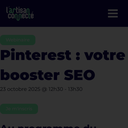
Aller
au
contenu
Webinaire
Pinterest : votre
booster SEO
23 octobre 2025
@
12h30
-
13h30
Je m'inscris