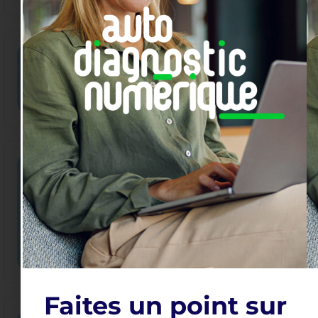
12h30 - 13h30
OCT
Lancez vous sur Tiktok
08
FIND OUT MORE
12h15 - 13h15
IA et automatisation :
OCT
simplifiez votre quotidien
12
professionnel
FIND OUT MORE
Faites un point sur