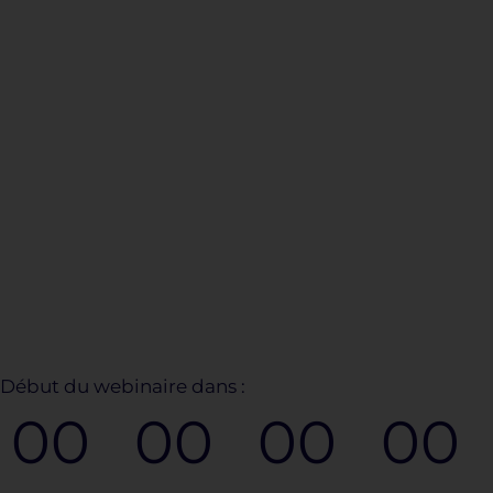
Début du webinaire dans :
00
00
00
00
Jours
Heures
Minutes
Se