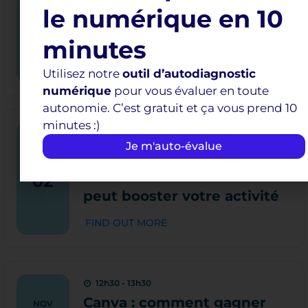
10h00 - 11h00
le numérique en 10
Je sécurise mon identité
OCT
22
minutes
numérique sur internet
FIND OUT MORE
Utilisez notre
outil d’autodiagnostic
numérique
pour vous évaluer en toute
autonomie. C’est gratuit et ça vous prend 10
minutes :)
12h15 - 13h15
Je m'auto-évalue
Découvrez comment
NOV
l’Intelligence artificielle
02
peut booster votre activité
FIND OUT MORE
12h30 - 13h30
Canva : comment gagner
NOV