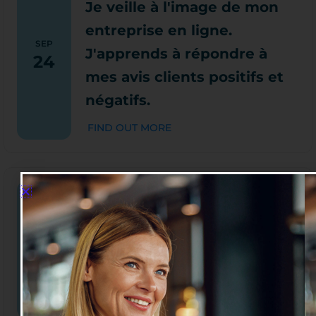
Je veille à l'image de mon
entreprise en ligne.
SEP
J'apprends à répondre à
24
mes avis clients positifs et
négatifs.
FIND OUT MORE
12h15 - 13h15
Découvrez comment
l’Intelligence artificielle
SEP
28
peut booster votre activité
artisanale
FIND OUT MORE